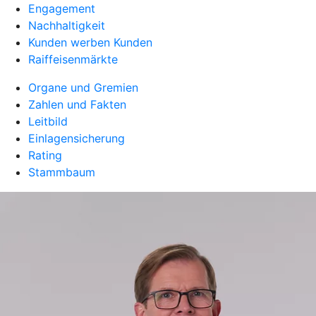
Engagement
Nachhaltigkeit
Kunden werben Kunden
Raiffeisenmärkte
Organe und Gremien
Zahlen und Fakten
Leitbild
Einlagensicherung
Rating
Stammbaum